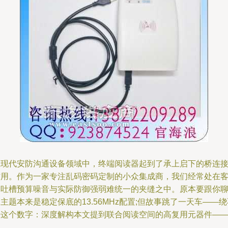
在现代安防沟通设备领域中，终端阅读器起到了承上启下的桥连
作用。作为一家专注乱码密码定制的小众集成商，我们经常处在
户吐槽预算噪音与实际防御强弱难统一的夹缝之中。原本要跟你
主题本来是稳定保底的13.56MHz配置;但故事跳了一天车——绕
开这个数字：深度解构本文提到联合阅读空间的高复用元器件—