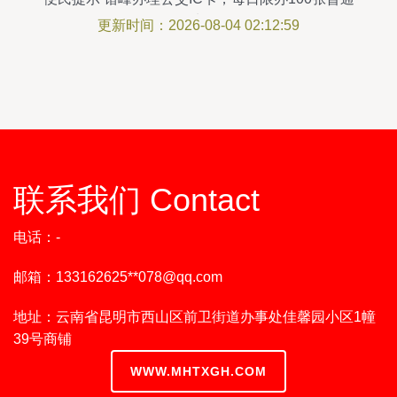
卡
更新时间：2026-08-04 02:12:59
联系我们 Contact
电话：-
邮箱：133162625**
078@qq.com
地址：云南省昆明市西山区前卫街道办事处佳馨园小区1幢
39号商铺
WWW.MHTXGH.COM