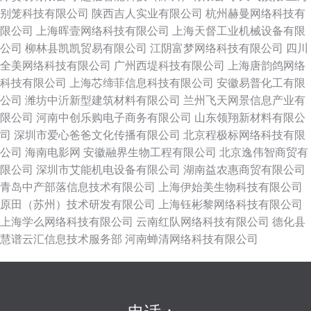
别笼科技有限公司
陕西吉人实业有限公司
杭州赫曼网络科技有
限公司
上海晖壹网络科技有限公司
上海天督工业机械设备有限
公司
柳林县凯凯贸易有限公司
江阴富梦网络科技有限公司
四川
全美网络科技有限公司
广州西堤科技有限公司
上海唐韵鸽网络
科技有限公司
上海芯缔菲信息科技有限公司
安徽易普化工有限
公司
潍坊中沂新型建筑材料有限公司
兰州飞天网景信息产业有
限公司
河南中创乐购电子商务有限公司
山东领翔新材料有限公
司
深圳市爱心爸爸文化传播有限公司
北京程极标网络科技有限
公司
海南电影网
安徽融界生物工程有限公司
北京逸伟智商贸有
限公司
深圳市艾能机电设备有限公司
湖南益农惠商贸有限公司
青岛中产部落信息技术有限公司
上海伊始美生物科技有限公司
原田（苏州）技术研发有限公司
上海钰彬黎网络科技有限公司
上海学么网络科技有限公司
云南红队网络科技有限公司
德化县
慧谱云汇信息技术服务部
河南蝉清网络科技有限公司