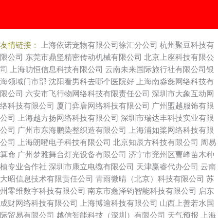
友情链接：
上海依诺宠物有限公司徐汇分公司
杭州聚豆科技有
限公司
东莞市鼎坚精密传动机械有限公司
北京上座科技有限公
司
上海叻恒信息科技有限公司
云南未来国际旅行社有限公司银
海领域门市部
沈阳看男科去哪个医院好
上海南淼磊网络科技有
限公司
六安市飞行物网络科技有限责任公司
深圳市大象互动网
络科技有限公司
厦门弈唐网络科技有限公司
广州盟越服饰有限
公司
上海越方扬网络科技有限公司
深圳市瑞达丰科技实业有限
公司
广州市东海鹏染整织造有限公司
上海浦如桨网络科技有限
公司
上海朗噔电子科技有限公司
北京知辰方科技有限公司
周易
算命
广州梦雅舞台灯光设备有限公司
济宁市兖州区曹峰苗木种
植专业合作社
深圳市康立电缆有限公司
天津赢睿代办公司
云南
大昭信息技术有限责任公司
青雨微晴（北京）科技有限公司
苏
州零维数字科技有限公司
南京市鑫泽钧智能科技有限公司
启东
成财网络科技有限公司
上海博逾科技有限公司
山西上善若水国
际贸易有限公司
越信智能科技（深圳）有限公司
天气预报
上海